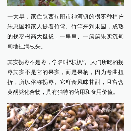
一大早，家住陕西旬阳市神河镇的拐枣种植户
朱忠国和家人提着竹篮、竹竿来到果园，成熟
的拐枣树高大挺拔，一串串、一簇簇果实沉甸
甸地挂满枝头。
其实拐枣不是枣，学名叫“枳椇”。人们所吃的拐
枣其实不是它的果实，而是果柄，因为弯曲扭
折，所以俗称拐枣。它鲜食风味甘甜，且富含
黄酮类化合物，具有独特的药用和食用价值。