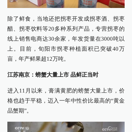
除了鲜食，当地还把拐枣开发成拐枣酒、拐枣
醋、拐枣饮料等20多种系列产品，专营拐枣的
线上销售电商达30余家，年发货量在3000吨以
上。目前，旬阳市拐枣种植面积已突破40万
亩，年产鲜果超12万吨。
江苏南京：螃蟹大量上市 品鲜正当时
进入11月以来，膏满黄肥的螃蟹大量上市，价
格也趋于平稳，迈入一年中性价比最高的“黄金
品蟹期”。