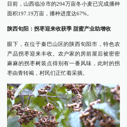
目前，山西临汾市的294万亩冬小麦已完成播种
面积197.19万亩，播种进度达67%。
陕西旬阳：拐枣迎来收获季 甜蜜产业助增收
眼下，在位于秦巴山区的陕西旬阳市，特色农
产品拐枣迎来丰收。农户家的房前屋后被密密
麻麻的拐枣树装点得别有一番风味，此时的拐
枣由青转褐，村民们正忙着采摘。