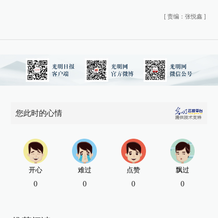
[
责编：张悦鑫
]
您此时的心情
开心
难过
点赞
飘过
0
0
0
0