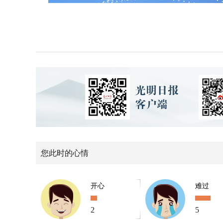
您此时的心情
开心
难过
2
5