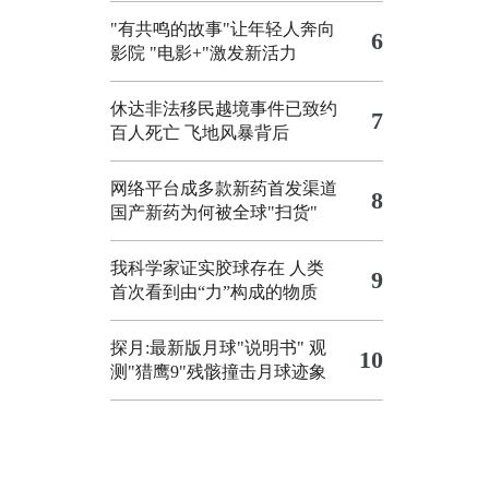
"有共鸣的故事"让年轻人奔向
6
影院
"电影+"激发新活力
休达非法移民越境事件已致约
7
百人死亡
飞地风暴背后
网络平台成多款新药首发渠道
8
国产新药为何被全球"扫货"
我科学家证实胶球存在 人类
9
首次看到由“力”构成的物质
探月:最新版月球"说明书"
观
10
测"猎鹰9"残骸撞击月球迹象