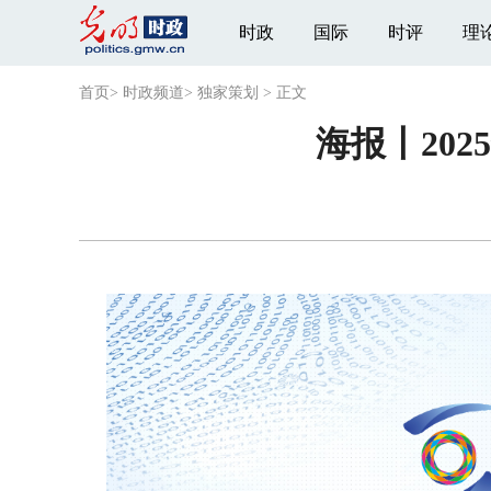
时政
国际
时评
理
首页
>
时政频道
>
独家策划
>
正文
海报丨20