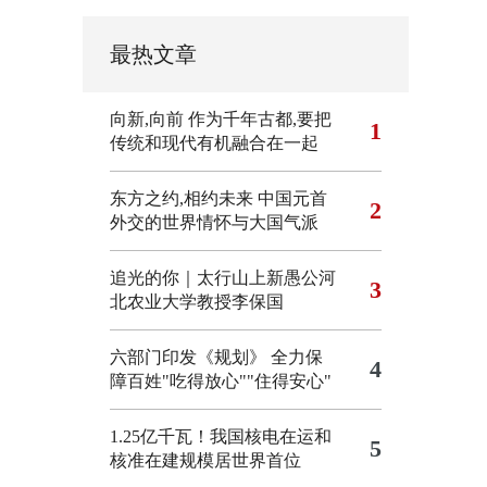
最热文章
向新,向前
作为千年古都,要把
1
传统和现代有机融合在一起
东方之约,相约未来 中国元首
2
外交的世界情怀与大国气派
追光的你｜太行山上新愚公河
3
北农业大学教授李保国
六部门印发《规划》 全力保
4
障百姓"吃得放心""住得安心"
1.25亿千瓦！我国核电在运和
5
核准在建规模居世界首位