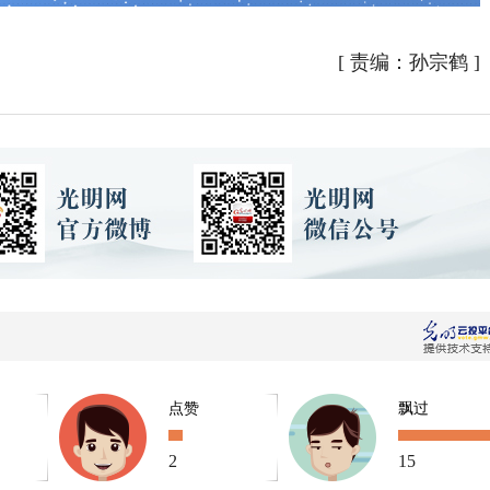
[
责编：孙宗鹤
]
点赞
飘过
2
15