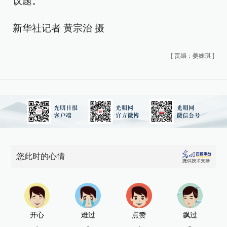
议题。
新华社记者 黄宗治 摄
[
责编：姜姝琪
]
您此时的心情
开心
难过
点赞
飘过