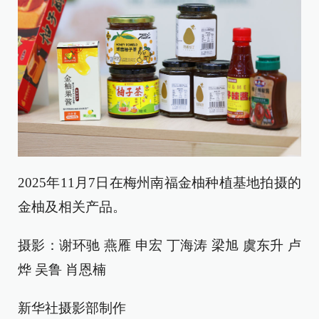
2025年11月7日在梅州南福金柚种植基地拍摄的
金柚及相关产品。
摄影：谢环驰 燕雁 申宏 丁海涛 梁旭 虞东升 卢
烨 吴鲁 肖恩楠
新华社摄影部制作