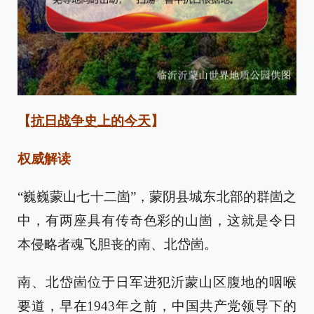
【
抗日战争史上的今天
】
权威解读
“巍巍蒙山七十二崮”，蒙阴县城东北部的群崮之
中，有两座具有传奇色彩的山崮，这就是令日
本侵略者魂飞胆丧的南、北岱崮。
南、北岱崮位于日军进犯沂蒙山区腹地的咽喉
要道，早在1943年之前，中国共产党领导下的