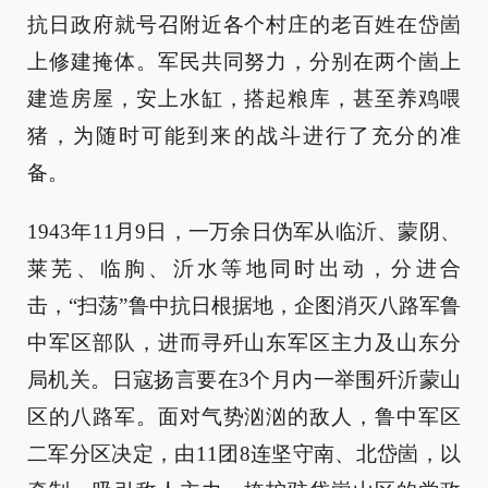
抗日政府就号召附近各个村庄的老百姓在岱崮
上修建掩体。军民共同努力，分别在两个崮上
建造房屋，安上水缸，搭起粮库，甚至养鸡喂
猪，为随时可能到来的战斗进行了充分的准
备。
1943年11月9日，一万余日伪军从临沂、蒙阴、
莱芜、临朐、沂水等地同时出动，分进合
击，“扫荡”鲁中抗日根据地，企图消灭八路军鲁
中军区部队，进而寻歼山东军区主力及山东分
局机关。日寇扬言要在3个月内一举围歼沂蒙山
区的八路军。面对气势汹汹的敌人，鲁中军区
二军分区决定，由11团8连坚守南、北岱崮，以