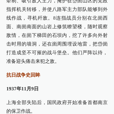
牵制、吸引敌人主力，掩护驻岱崮山区的党政
指挥机关转移，并使八路军主力部队能够到外
线作战，寻机歼敌。8连指战员分别在北崮西
面、南崮南面的山岩上修筑瞭望楼，随时观察
敌情，在崮下梯田的石坝内，挖了许多向外射
击时用的墙洞，还在崮周围埋设地雷，把岱崮
打造成坚不可摧的战斗堡垒。他们严阵以待，
准备迎头痛击来犯之敌。
抗日战争史回眸
1937年11月9日
上海全部失陷后，国民政府开始准备首都南京
的保卫作战。