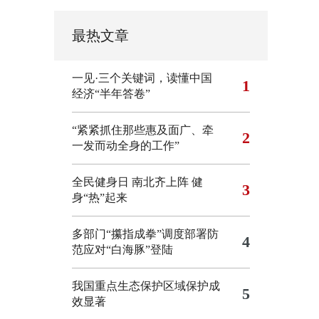
最热文章
一见·三个关键词，读懂中国
1
经济“半年答卷”
“紧紧抓住那些惠及面广、牵
2
一发而动全身的工作”
全民健身日 南北齐上阵 健
3
身“热”起来
多部门“攥指成拳”调度部署防
4
范应对“白海豚”登陆
我国重点生态保护区域保护成
5
效显著