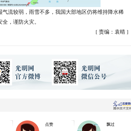
气流较弱，雨雪不多，我国大部地区仍将维持降水稀
安全，谨防火灾。
[
责编：袁晴
]
点赞
飘过