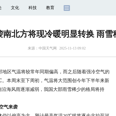
论
文化
科技
教育
袭南北方将现冷暖明显转换 雨雪
来源：
中国天气网
2025-11-13 09:02
大部地区气温将较常年同期偏高，而之后随着强冷空气的
0℃。本周末至下周初，气温将大范围创今年下半年来新
南沿海风雨逐渐减弱，我国大部雨雪稀少的格局将持
空气来袭
以偏高为主。预计最高气温20℃线将逐步北抬至河