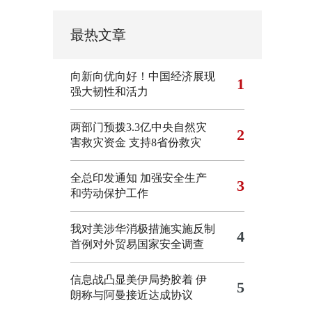
最热文章
向新向优向好！中国经济展现
1
强大韧性和活力
两部门预拨3.3亿中央自然灾
2
害救灾资金 支持8省份救灾
全总印发通知 加强安全生产
3
和劳动保护工作
我对美涉华消极措施实施反制
4
首例对外贸易国家安全调查
信息战凸显美伊局势胶着
伊
5
朗称与阿曼接近达成协议