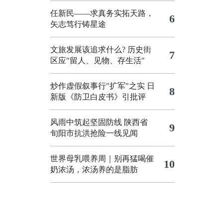
任新民——求真务实拓天路，
6
矢志笃行铸星途
文旅发展该追求什么?
历史街
7
区应"留人、见物、存生活"
炒作虚假叙事行"扩军"之实
日
8
新版《防卫白皮书》引批评
风雨中筑起坚固防线 陕西省
9
旬阳市抗洪抢险一线见闻
世界母乳喂养周｜别再猛喝催
10
奶浓汤，浓汤养的是脂肪