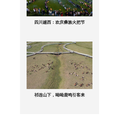
四川越西：欢庆彝族火把节
祁连山下，呦呦鹿鸣引客来