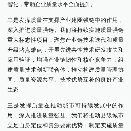
智化，带动企业质量水平全面提升。
二是发挥质量在支撑产业建圈强链中的作用，
深入推进质量强链。我们将持续实施质量强链
重大标志性项目，聚焦产业链技术迭代和质量
升级堵点难点，开展先进共性技术研发攻关和
应用验证，增强产业链韧性和核心竞争力；组
建质量技术创新联合体，推动构建质量管理协
同、质量资源共享、技术优势互补的良好产业
生态。
三是发挥质量在推动城市可持续发展中的作
用，深入推进质量强县。我们将推动县级城市
立足自身定位和资源要素优势，制定实施质量