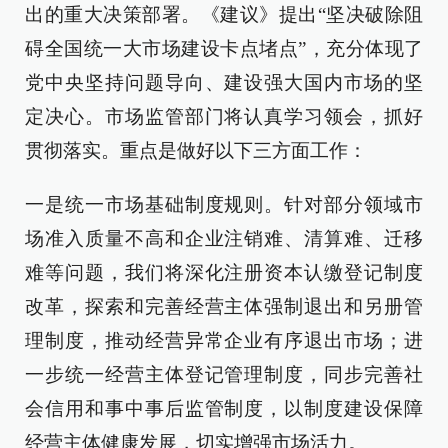
出的重大决策部署。《建议》提出“坚决破除阻
碍全国统一大市场建设卡点堵点”，充分体现了
党中央坚持问题导向、建设强大国内市场的坚
定决心。市场监管部门将认真学习领会，抓好
贯彻落实。重点是做好以下三方面工作：
一是统一市场基础制度规则。针对部分领域市
场准入质量不高和企业注销难、清算难、迁移
难等问题，我们将深化注册资本认缴登记制度
改革，探索和完善经营主体强制退出和另册管
理制度，推动经营异常企业有序退出市场；进
一步统一经营主体登记管理制度，同步完善社
会信用和事中事后监管制度，以制度建设保障
经营主体健康发展，切实增强市场活力。