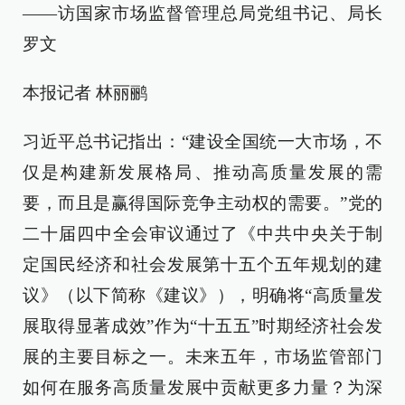
——访国家市场监督管理总局党组书记、局长
罗文
本报记者 林丽鹂
习近平总书记指出：“建设全国统一大市场，不
仅是构建新发展格局、推动高质量发展的需
要，而且是赢得国际竞争主动权的需要。”党的
二十届四中全会审议通过了《中共中央关于制
定国民经济和社会发展第十五个五年规划的建
议》（以下简称《建议》），明确将“高质量发
展取得显著成效”作为“十五五”时期经济社会发
展的主要目标之一。未来五年，市场监管部门
如何在服务高质量发展中贡献更多力量？为深