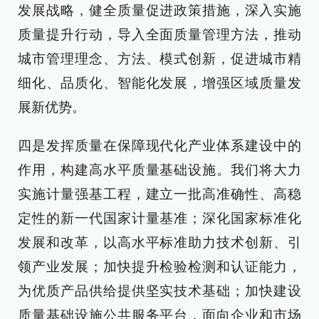
发展战略，健全质量促进政策措施，深入实施
质量提升行动，导入全面质量管理方法，推动
城市管理理念、方法、模式创新，促进城市精
细化、品质化、智能化发展，增强区域质量发
展新优势。
四是发挥质量在保障现代化产业体系建设中的
作用，构建高水平质量基础设施。我们将大力
实施计量强基工程，建立一批高准确性、高稳
定性的新一代国家计量基准；深化国家标准化
发展和改革，以高水平标准助力技术创新、引
领产业发展；加快提升检验检测和认证能力，
为优质产品供给提供坚实技术基础；加快建设
质量基础设施公共服务平台，面向企业和市场