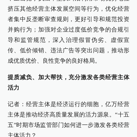
挤压其他经营主体发展空间等行为，优化经营
者集中反垄断审查规则，更好引导和规范投资
并购行为；加强对企业过度低价竞争的合规引
导和监管规范，深入治理假冒伪劣、虚假宣
传、低价倾销、违法广告等突出问题，推动形
成优质优价、良性竞争的良好格局。
提质减负、加大帮扶，充分激发各类经营主体
活力
记者：经营主体是经济运行的细胞，亿万经营
主体是推动经济高质量发展的活力源泉。“十五
五”时期市场监管部门如何进一步激发各类经营
主体活力？