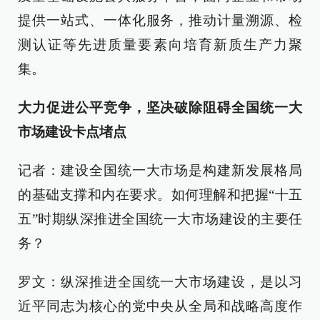
提供一站式、一体化服务，推动计量溯源、检
测认证等先进质量要素向培育新质生产力聚
集。
大力促进公平竞争，坚决破除阻碍全国统一大
市场建设卡点堵点
记者：建设全国统一大市场是构建新发展格局
的基础支撑和内在要求。如何理解和把握“十五
五”时期纵深推进全国统一大市场建设的主要任
务？
罗文：纵深推进全国统一大市场建设，是以习
近平同志为核心的党中央从全局和战略高度作