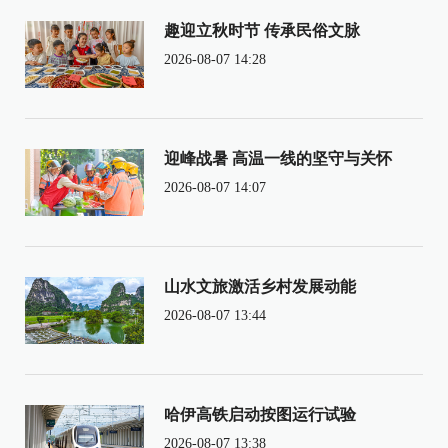
趣迎立秋时节 传承民俗文脉
2026-08-07 14:28
迎峰战暑 高温一线的坚守与关怀
2026-08-07 14:07
山水文旅激活乡村发展动能
2026-08-07 13:44
哈伊高铁启动按图运行试验
2026-08-07 13:38