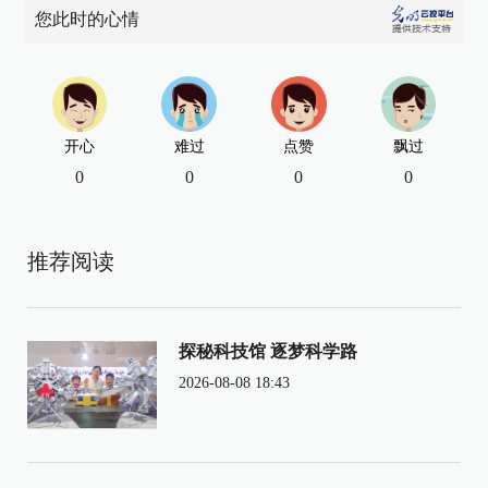
您此时的心情
开心
难过
点赞
飘过
0
0
0
0
推荐阅读
探秘科技馆 逐梦科学路
2026-08-08 18:43