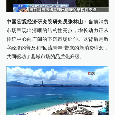
中国宏观经济研究院研究员张林山：
当前消费
市场呈现出清晰的结构性亮点，增长动力正从
传统中心向广阔的下沉市场延伸。这背后是数
字经济的普及和“回流青年”带来的新消费理念，
共同驱动了县域市场的品质化升级。