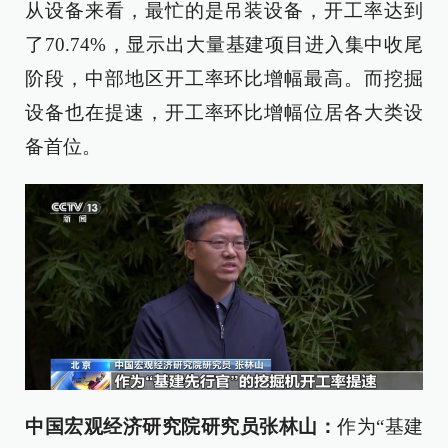
从设备来看，最忙的是吊装设备，开工率达到
了70.74%，显示出大量基建项目进入集中收尾
阶段，中部地区开工率环比增幅最高。而挖掘
设备也在提速，开工率环比增幅位居各大类设
备首位。
中国宏观经济研究院研究员张林山：
作为“基建