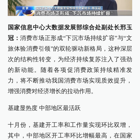
国家信息中心大数据发展部综合处副处长邢玉
冠：
消费市场正形成“下沉市场持续扩容”与“文
旅体验消费引领”的双轮驱动新格局，这种深层
次的结构性转变，为经济持续复苏注入了强劲
的新动能。随着各项促消费政策持续精准发
力，将不断推动我国消费市场实现质效提升，
增强消费对经济增长的拉动作用。
基建显热度 中部地区最活跃
十月份，基建开工率和工作量实现环比双增，
其中，中部地区开工率环比增幅最高，在国家