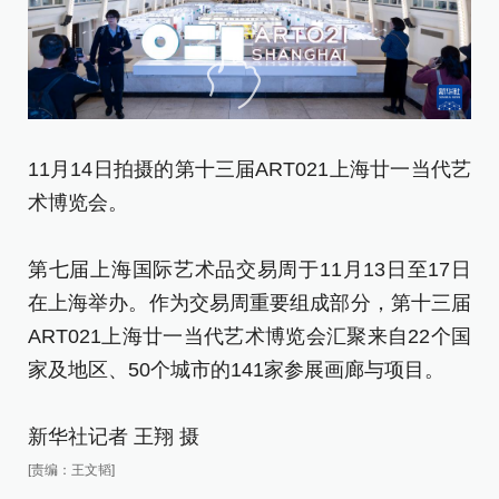
11月14日拍摄的第十三届ART021上海廿一当代艺
1
术博览会。
艺
第七届上海国际艺术品交易周于11月13日至17日
第
在上海举办。作为交易周重要组成部分，第十三届
在
ART021上海廿一当代艺术博览会汇聚来自22个国
A
家及地区、50个城市的141家参展画廊与项目。
家
新华社记者 王翔 摄
新
[责编：王文韬]
[责