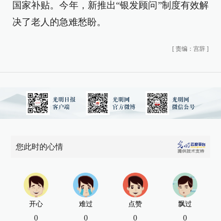
国家补贴。今年，新推出“银发顾问”制度有效解
决了老人的急难愁盼。
[
责编：宫辞
]
您此时的心情
开心
难过
点赞
飘过
0
0
0
0