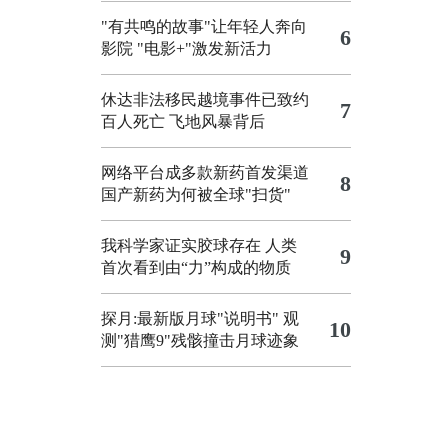
"有共鸣的故事"让年轻人奔向
6
影院
"电影+"激发新活力
休达非法移民越境事件已致约
7
百人死亡
飞地风暴背后
网络平台成多款新药首发渠道
8
国产新药为何被全球"扫货"
我科学家证实胶球存在 人类
9
首次看到由“力”构成的物质
探月:最新版月球"说明书"
观
10
测"猎鹰9"残骸撞击月球迹象