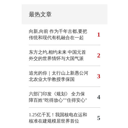
最热文章
向新,向前
作为千年古都,要把
1
传统和现代有机融合在一起
东方之约,相约未来 中国元首
2
外交的世界情怀与大国气派
追光的你｜太行山上新愚公河
3
北农业大学教授李保国
六部门印发《规划》 全力保
4
障百姓"吃得放心""住得安心"
1.25亿千瓦！我国核电在运和
5
核准在建规模居世界首位