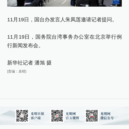
11月19日，国台办发言人朱凤莲邀请记者提问。
1
11月19日，国务院台湾事务办公室在北京举行例
行新闻发布会。
1
行
新华社记者 潘旭 摄
[责编：袁晴]
新
[责