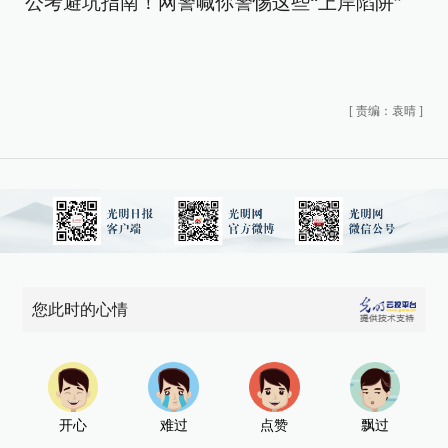
公考避坑指南！网警喊你警惕这些“上岸陷阱”
[
责编：袁晴
]
您此时的心情
开心
难过
点赞
飘过