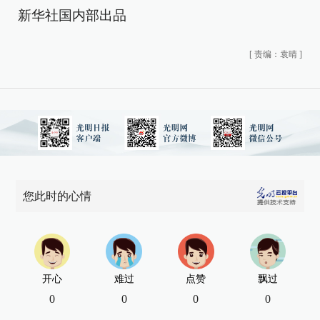
新华社国内部出品
[
责编：袁晴
]
您此时的心情
开心
难过
点赞
飘过
0
0
0
0