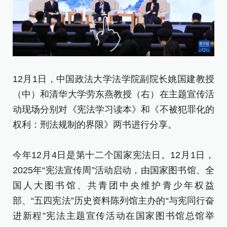
1
12月1日，中国政法大学法学院副院长姚国建教授
（
（中）和清华大学劳东燕教授（右）在主题宣传活
传
动现场分别对《宪法学习读本》和《不被犯罪化的
化
权利：刑法规制的界限》两书进行分享。
今
今年12月4日是第十二个国家宪法日。12月1日，
2
2025年“宪法宣传周”活动启动，由国家图书馆、全
国
国人大图书馆、共青团中央维护青少年权益
部
部、“五四宪法”历史资料陈列馆主办的“与宪同行奋
进
进新程”宪法主题宣传活动在国家图书馆总馆举