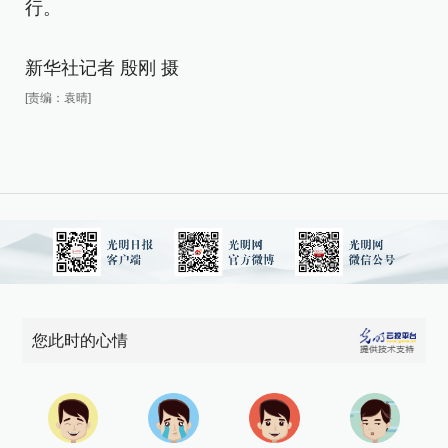
行
行。
新
新华社记者 殷刚 摄
[责
[责编：袁晴]
您此时的心情