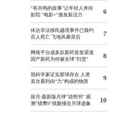
"有共鸣的故事"让年轻人奔向
6
影院
"电影+"激发新活力
休达非法移民越境事件已致约
7
百人死亡
飞地风暴背后
网络平台成多款新药首发渠道
8
国产新药为何被全球"扫货"
我科学家证实胶球存在 人类
9
首次看到由“力”构成的物质
探月:最新版月球"说明书"
观
10
测"猎鹰9"残骸撞击月球迹象