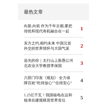
最热文章
向新,向前
作为千年古都,要把
1
传统和现代有机融合在一起
东方之约,相约未来 中国元首
2
外交的世界情怀与大国气派
追光的你｜太行山上新愚公河
3
北农业大学教授李保国
六部门印发《规划》 全力保
4
障百姓"吃得放心""住得安心"
1.25亿千瓦！我国核电在运和
5
核准在建规模居世界首位