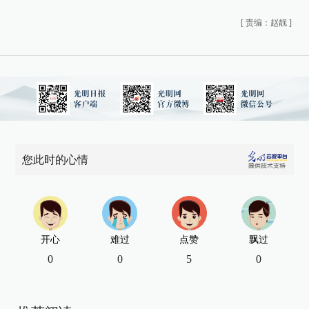
[
责编：赵靓
]
您此时的心情
开心
难过
点赞
飘过
0
0
5
0