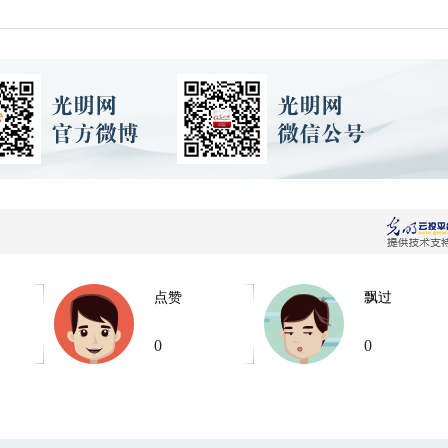
点赞
飘过
0
0