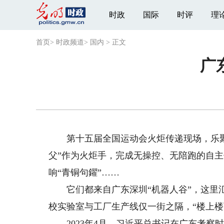
时政
国际
时评
理
首页
>
时政频道
>
国内
>
正文
广
第十五届全国运动会火炬传递现场，乐聚
父”作为火炬手，完成无操控、无陪跑的自
响“青铜句鑃”……
它们都来自广东深圳“机器人谷”，这里汇
校实验室与工厂生产线仅一街之隔，“楼上
2023年4月，习近平总书记在广东考察