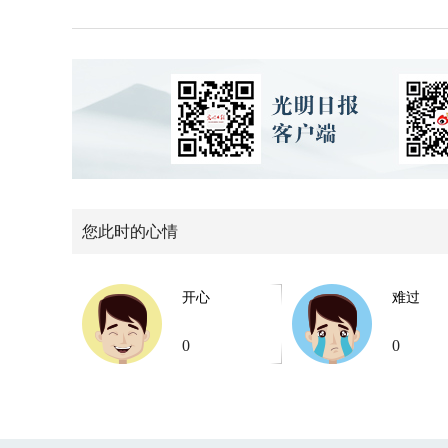
您此时的心情
开心
难过
0
0