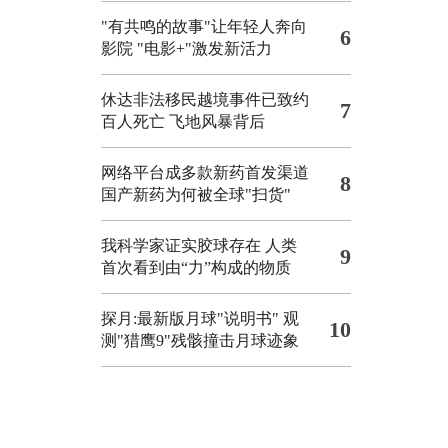
"有共鸣的故事"让年轻人奔向
6
影院
"电影+"激发新活力
休达非法移民越境事件已致约
7
百人死亡
飞地风暴背后
网络平台成多款新药首发渠道
8
国产新药为何被全球"扫货"
我科学家证实胶球存在 人类
9
首次看到由“力”构成的物质
探月:最新版月球"说明书"
观
10
测"猎鹰9"残骸撞击月球迹象