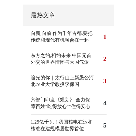
最热文章
向新,向前
作为千年古都,要把
1
传统和现代有机融合在一起
东方之约,相约未来 中国元首
2
外交的世界情怀与大国气派
追光的你｜太行山上新愚公河
3
北农业大学教授李保国
六部门印发《规划》 全力保
4
障百姓"吃得放心""住得安心"
1.25亿千瓦！我国核电在运和
5
核准在建规模居世界首位