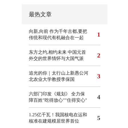
最热文章
向新,向前
作为千年古都,要把
1
传统和现代有机融合在一起
东方之约,相约未来 中国元首
2
外交的世界情怀与大国气派
追光的你｜太行山上新愚公河
3
北农业大学教授李保国
六部门印发《规划》 全力保
4
障百姓"吃得放心""住得安心"
1.25亿千瓦！我国核电在运和
5
核准在建规模居世界首位