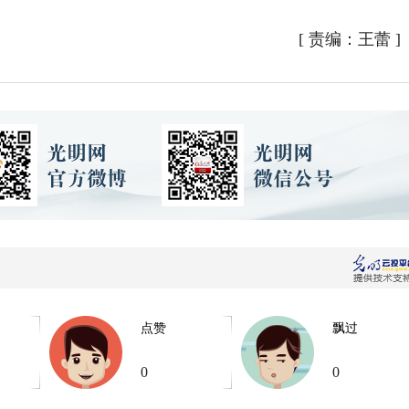
[
责编：王蕾
]
点赞
飘过
0
0