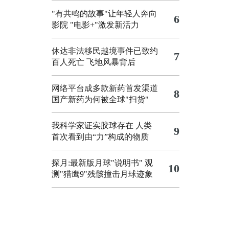
"有共鸣的故事"让年轻人奔向
6
影院
"电影+"激发新活力
休达非法移民越境事件已致约
7
百人死亡
飞地风暴背后
网络平台成多款新药首发渠道
8
国产新药为何被全球"扫货"
我科学家证实胶球存在 人类
9
首次看到由“力”构成的物质
探月:最新版月球"说明书"
观
10
测"猎鹰9"残骸撞击月球迹象