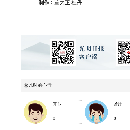
制作：
董大正 杜丹
您此时的心情
开心
难过
0
0