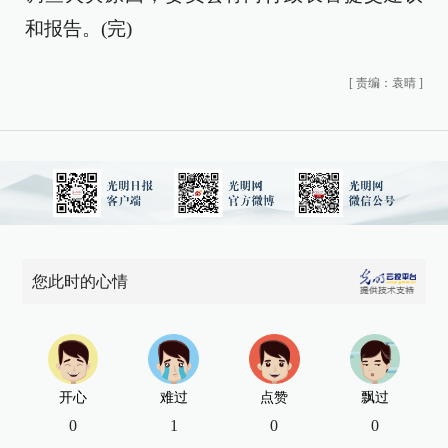
和报告。(完)
[
责编：袁晴
]
您此时的心情
开心
难过
点赞
飘过
0
1
0
0