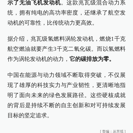
示了无油飞机发动机
。这款兆瓦级混合动力系
统，拥有纯电的高功率密度，还继承了航空发
动机的可靠性，比传统动力更高效。
据介绍，兆瓦级氢燃料涡轮发动机，燃烧1千克
航空燃油就要产生3千克二氧化碳。而以氢燃料
作为涡轮发动机的动力，
它的碳排放为零。
中国在能源与动力领域不断取得突破，不仅展
现了雄厚的科技实力与产业韧性，更清晰地指
明了面向未来的绿色发展路径。这些硬核成就
的背后是持续不断的自主创新和对可持续发展
目标的坚定追求。
[
责编：丛芳瑶
]