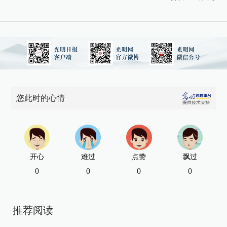
您此时的心情
开心
难过
点赞
飘过
0
0
0
0
推荐阅读