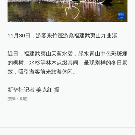
11月30日，游客乘竹筏游览福建武夷山九曲溪。
这
近日，福建武夷山天蓝水碧，绿水青山中色彩斑斓
附
的枫树、水杉等林木点缀其间，呈现别样的冬日景
致，吸引游客前来旅游休闲。
近
的
新华社记者 姜克红 摄
致
[责编：袁晴]
新
[责