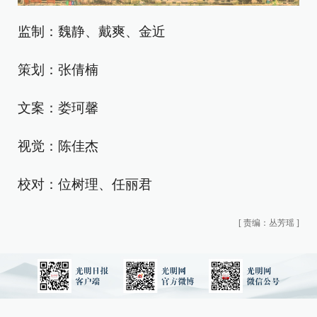
监制：魏静、戴爽、金近
策划：张倩楠
文案：娄珂馨
视觉：陈佳杰
校对：位树理、任丽君
[
责编：丛芳瑶
]