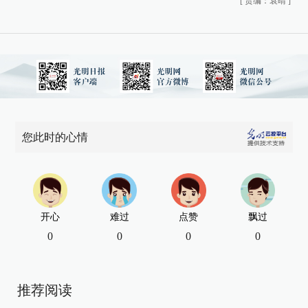
[
责编：袁晴
]
您此时的心情
开心
难过
点赞
飘过
0
0
0
0
推荐阅读