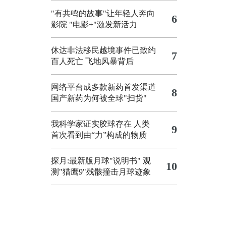
"有共鸣的故事"让年轻人奔向
6
影院
"电影+"激发新活力
休达非法移民越境事件已致约
7
百人死亡
飞地风暴背后
网络平台成多款新药首发渠道
8
国产新药为何被全球"扫货"
我科学家证实胶球存在 人类
9
首次看到由“力”构成的物质
探月:最新版月球"说明书"
观
10
测"猎鹰9"残骸撞击月球迹象