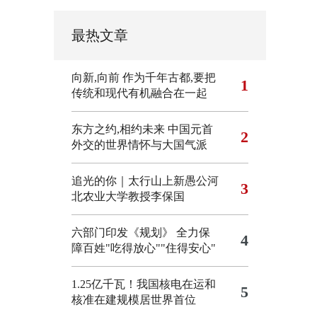
最热文章
向新,向前
作为千年古都,要把
1
传统和现代有机融合在一起
东方之约,相约未来 中国元首
2
外交的世界情怀与大国气派
追光的你｜太行山上新愚公河
3
北农业大学教授李保国
六部门印发《规划》 全力保
4
障百姓"吃得放心""住得安心"
1.25亿千瓦！我国核电在运和
5
核准在建规模居世界首位