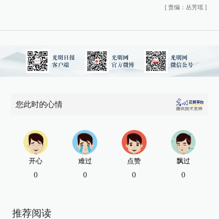
[
责编：丛芳瑶
]
您此时的心情
开心
难过
点赞
飘过
0
0
0
0
推荐阅读