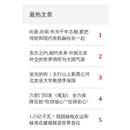
最热文章
向新,向前
作为千年古都,要把
1
传统和现代有机融合在一起
东方之约,相约未来 中国元首
2
外交的世界情怀与大国气派
追光的你｜太行山上新愚公河
3
北农业大学教授李保国
六部门印发《规划》 全力保
4
障百姓"吃得放心""住得安心"
1.25亿千瓦！我国核电在运和
5
核准在建规模居世界首位