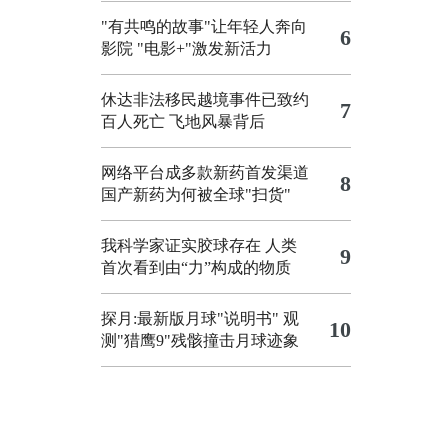
"有共鸣的故事"让年轻人奔向
6
影院
"电影+"激发新活力
休达非法移民越境事件已致约
7
百人死亡
飞地风暴背后
网络平台成多款新药首发渠道
8
国产新药为何被全球"扫货"
我科学家证实胶球存在 人类
9
首次看到由“力”构成的物质
探月:最新版月球"说明书"
观
10
测"猎鹰9"残骸撞击月球迹象