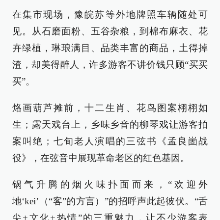
在集市现场，豫皖苏等外地牌照车辆随处可
见。从石磨面粉、五谷杂粮，到棉布麻衣、花
卉绿植，琳琅满目、品类丰富的商品，土得掉
渣，却美得醉人，许多游客不讲价钱只顾“买买
买”。
烙画葫芦摊前，十二生肖、花鸟图案栩栩如
生；露天戏台上，乡味乡音的柳琴戏让游客拍
案叫绝；七旬老人演唱的三弦书《孟良崮战
役》，在弦音中展现革命老区的红色基因。
锅气升腾的烟火味扑面而来，“欢迎外
地‘kei’（“客”的方言）”的招呼声此起彼伏。“舌
尖+文化+热情”的三重魅力，让不少游客表