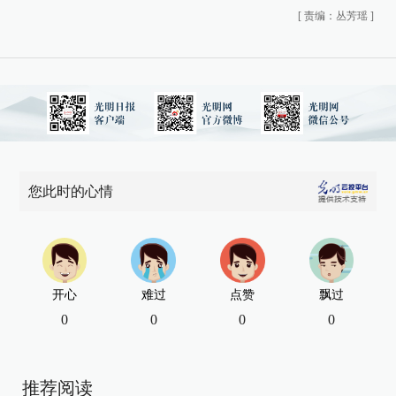
[
责编：丛芳瑶
]
您此时的心情
开心
难过
点赞
飘过
0
0
0
0
推荐阅读