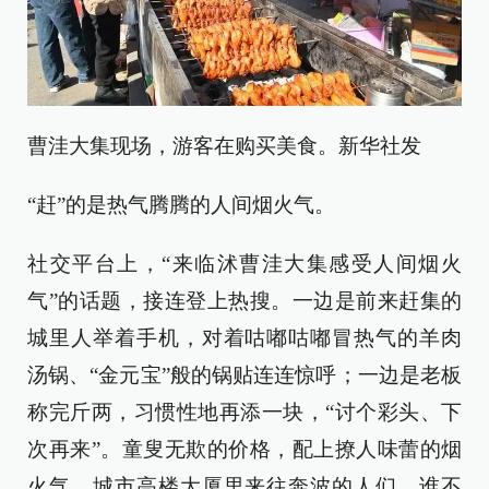
曹洼大集现场，游客在购买美食。新华社发
“赶”的是热气腾腾的人间烟火气。
社交平台上，“来临沭曹洼大集感受人间烟火
气”的话题，接连登上热搜。一边是前来赶集的
城里人举着手机，对着咕嘟咕嘟冒热气的羊肉
汤锅、“金元宝”般的锅贴连连惊呼；一边是老板
称完斤两，习惯性地再添一块，“讨个彩头、下
次再来”。童叟无欺的价格，配上撩人味蕾的烟
火气，城市高楼大厦里来往奔波的人们，谁不