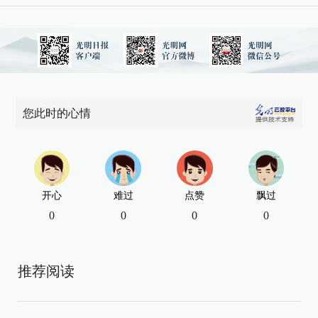
您此时的心情
开心
难过
点赞
飘过
0
0
0
0
推荐阅读