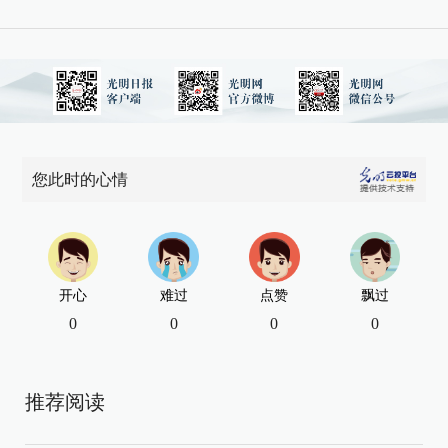
您此时的心情
开心
难过
点赞
飘过
0
0
0
0
推荐阅读