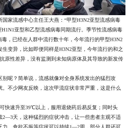
家流感中心主任王大燕：“甲型H3N2亚型流感病毒
型H1N1亚型和乙型流感病毒同期流行。季节性流感病毒
感病毒，已经在人群中流行数十年，今年流行的甲型H3N2
生变异，比如即便同样是H3N2亚型，今年流行的和之
的抗原性差异，没有监测到未知病原体及其导致的新发传
别呢？简单说，流感就像对全身系统发出的猛烈攻
扰。不少网友反映，这次甲流症状非常严重，这是什么
快速升至39℃以上，服用退烧药后易反复；同时头
续2—3天，这种猛烈的症状冲击，让一些患者主观不适
乏力、食欲不振等症状可以持续1—2周，部分人群还可