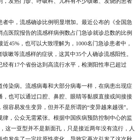
，发热门诊、呼吸科、儿科有不少咳嗽、发烧的患者
者中，流感确诊比例明显增加。最近公布的《全国急
哨点医院报告的流感样病例数占门急诊就诊总数的比例
接近45%，也可以大致理解为，1000名门急诊患者中，
或者咳嗽等流感样的症状，这其中35个人确诊流感阳性。
已经有17个省份达到高流行水平，检测阳性率已超过
传染病。流感病毒和大部分病毒一样，在病患出现症
播，也可以通过口腔、鼻腔、眼睛等黏膜直接或间接接
，很容易发生变异，但并不是所谓的“变异越来越强”。
规律，公众无需紧张。根据中国疾病预防控制中心的监
主，这一亚型并不是新面孔，只是接近两年没有流行，人
毒也发生了一定抗原性变化，导致它再次引发了这次秋