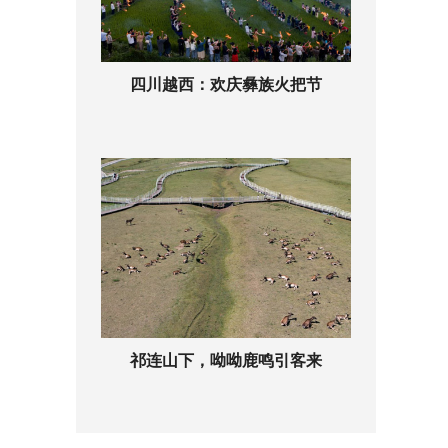
四川越西：欢庆彝族火把节
祁连山下，呦呦鹿鸣引客来