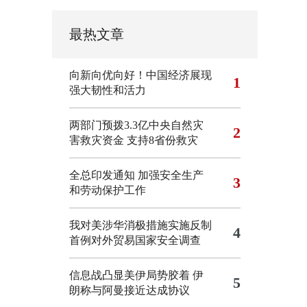
最热文章
向新向优向好！中国经济展现
1
强大韧性和活力
两部门预拨3.3亿中央自然灾
2
害救灾资金 支持8省份救灾
全总印发通知 加强安全生产
3
和劳动保护工作
我对美涉华消极措施实施反制
4
首例对外贸易国家安全调查
信息战凸显美伊局势胶着
伊
5
朗称与阿曼接近达成协议