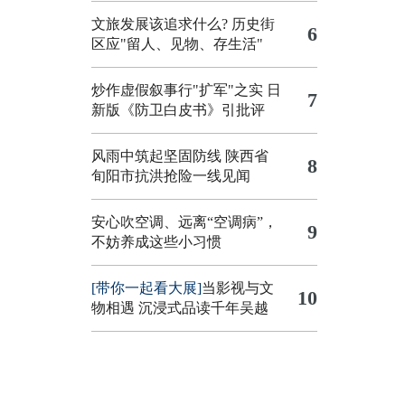
文旅发展该追求什么?
历史街
6
区应"留人、见物、存生活"
炒作虚假叙事行"扩军"之实
日
7
新版《防卫白皮书》引批评
风雨中筑起坚固防线 陕西省
8
旬阳市抗洪抢险一线见闻
安心吹空调、远离“空调病”，
9
不妨养成这些小习惯
[带你一起看大展]
当影视与文
10
物相遇 沉浸式品读千年吴越