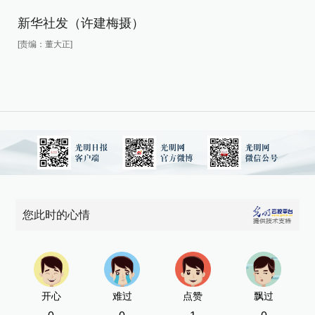
新华社发（许建梅摄）
新
[责编：董大正]
[责
您此时的心情
开心
难过
点赞
飘过