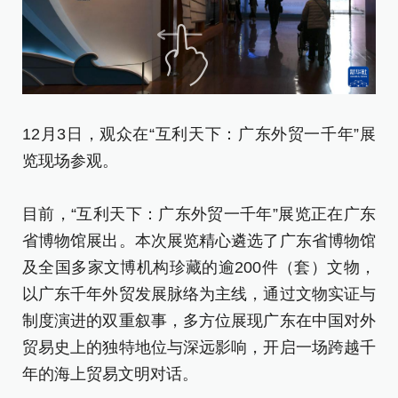
12月3日，观众在“互利天下：广东外贸一千年”展
1
览现场参观。
览
目前，“互利天下：广东外贸一千年”展览正在广东
目
省博物馆展出。本次展览精心遴选了广东省博物馆
省
及全国多家文博机构珍藏的逾200件（套）文物，
及
以广东千年外贸发展脉络为主线，通过文物实证与
以
制度演进的双重叙事，多方位展现广东在中国对外
制
贸易史上的独特地位与深远影响，开启一场跨越千
贸
年的海上贸易文明对话。
年