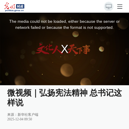
This
is
a
The media could not be loaded, either because the server or
modal
window.
network failed or because the format is not supported.
微视频｜弘扬宪法精神 总书记这
样说
来源：
新华社客户端
2025-12-04 09:50