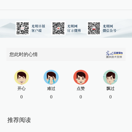
您此时的心情
开心
难过
点赞
飘过
0
0
0
0
推荐阅读