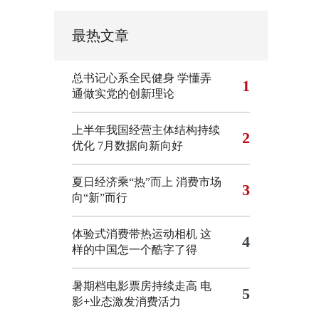
最热文章
总书记心系全民健身
学懂弄
1
通做实党的创新理论
上半年我国经营主体结构持续
2
优化
7月数据向新向好
夏日经济乘“热”而上 消费市场
3
向“新”而行
体验式消费带热运动相机
这
4
样的中国怎一个酷字了得
暑期档电影票房持续走高 电
5
影+业态激发消费活力