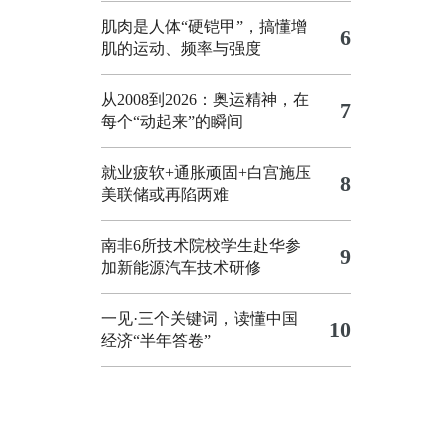
肌肉是人体“硬铠甲”，搞懂增
6
肌的运动、频率与强度
从2008到2026：奥运精神，在
7
每个“动起来”的瞬间
就业疲软+通胀顽固+白宫施压
8
美联储或再陷两难
南非6所技术院校学生赴华参
9
加新能源汽车技术研修
一见·三个关键词，读懂中国
10
经济“半年答卷”