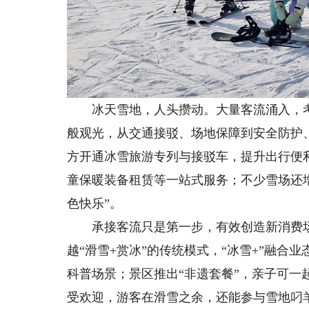
冰天雪地，人头攒动。大量客流涌入，考
般观光，从交通接驳、场地保障到安全防护
方开通冰雪旅游专列与接驳车，提升出行便
童保暖装备租赁等一站式服务；不少雪场还增
色快乐”。
承接客流只是第一步，有效创造新消费场景
越“滑雪+赏冰”的传统模式，“冰雪+”融
科普场景；景区推出“非遗套餐”，亲子可一
受欢迎，游客在滑雪之余，还能参与雪地叼