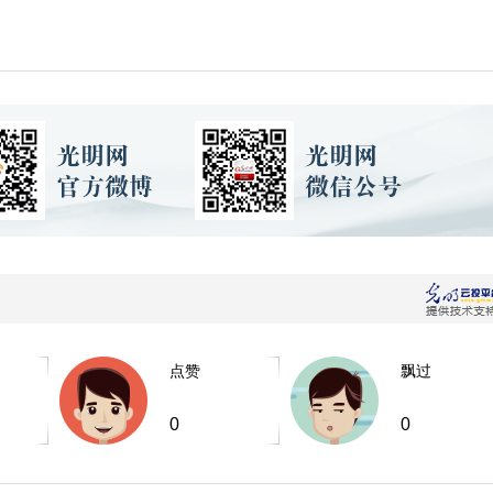
点赞
飘过
0
0