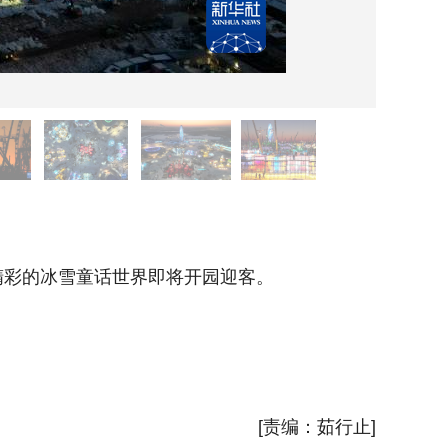
12月
彩的冰雪童话世界即将开园迎客。
近日，
据悉，
新华社
[责编：茹行止]