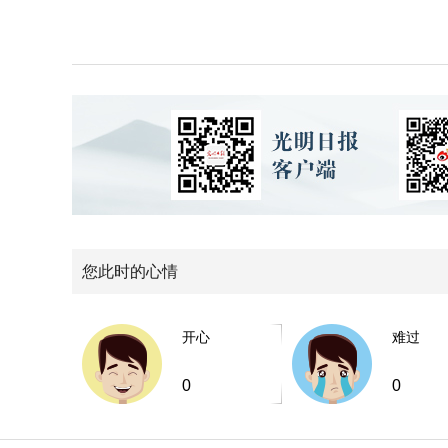
您此时的心情
开心
难过
0
0