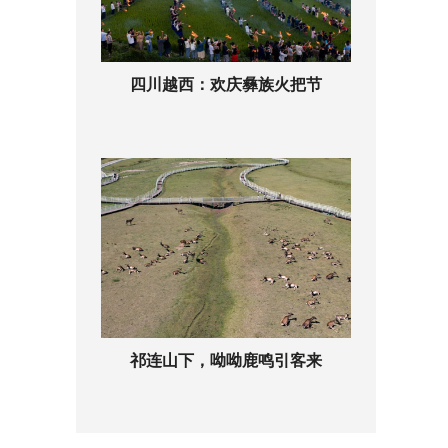
四川越西：欢庆彝族火把节
祁连山下，呦呦鹿鸣引客来