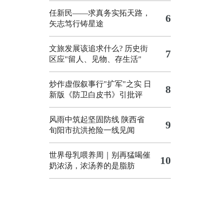
任新民——求真务实拓天路，
6
矢志笃行铸星途
文旅发展该追求什么?
历史街
7
区应"留人、见物、存生活"
炒作虚假叙事行"扩军"之实
日
8
新版《防卫白皮书》引批评
风雨中筑起坚固防线 陕西省
9
旬阳市抗洪抢险一线见闻
世界母乳喂养周｜别再猛喝催
10
奶浓汤，浓汤养的是脂肪