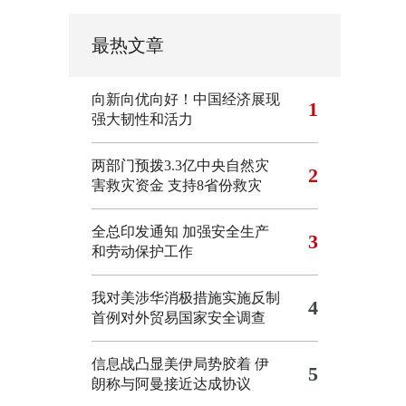
最热文章
向新向优向好！中国经济展现
1
强大韧性和活力
两部门预拨3.3亿中央自然灾
2
害救灾资金 支持8省份救灾
全总印发通知 加强安全生产
3
和劳动保护工作
我对美涉华消极措施实施反制
4
首例对外贸易国家安全调查
信息战凸显美伊局势胶着
伊
5
朗称与阿曼接近达成协议