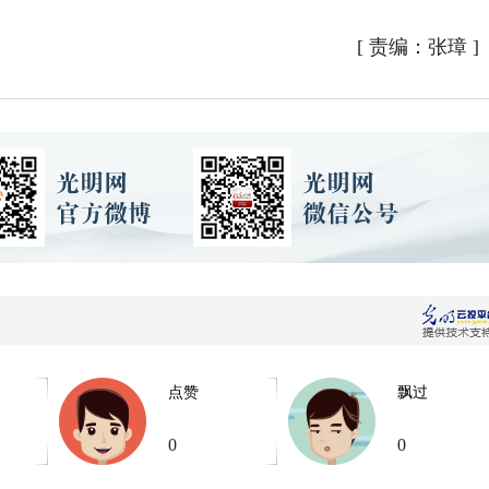
[
责编：张璋
]
点赞
飘过
0
0