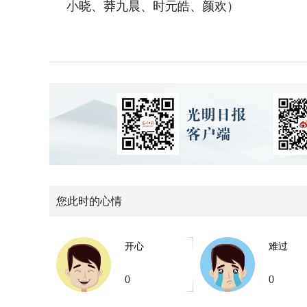
小晓、莽九晨、时元皓、颜欢）
您此时的心情
开心
难过
0
0