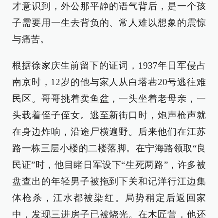
才意识到，外公那平静的语气背后，是一个孩
子需要用一生去背负的、常人难以想象的震惊
与痛苦。
根据徐家庆生前留下的证词，1937年日军侵占
南京时，12岁的他与家人从白塔巷20号逃往难
民区。哥哥挑着卖鱼盆，一头坐着老母亲，一
头载着侄子侄女。逃至新街口时，炮声枪声就
在身边炸响，沿途尸横遍野。后来他们在江苏
路一栋三层小楼的二楼落脚。在宁海路领取“良
民证”时，他目睹日军设下“生死两路”，许多被
盘查出的年轻男子被拖到下关和记洋行江边集
体枪杀，江水都被染红。局势稍定后返回家
中，发现三进房子已被烧光。在木匠营，他还