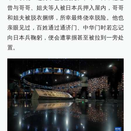
曾与哥哥、姐夫等人被日本兵押入屋内，哥哥
和姐夫被脱衣捆绑，所幸最终侥幸脱险。他也
亲眼见过，百姓通过通济门、中华门时若忘记
向日本兵鞠躬，便会遭掌掴甚至被拉到一旁处
置。