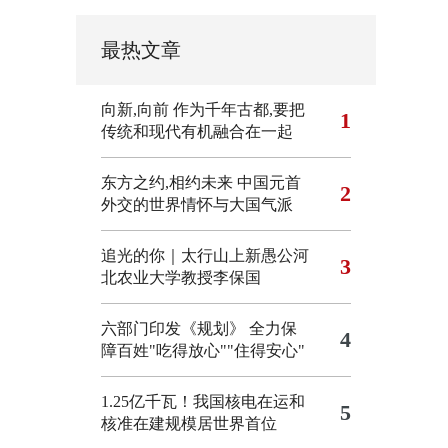
最热文章
向新,向前
作为千年古都,要把
1
传统和现代有机融合在一起
东方之约,相约未来 中国元首
2
外交的世界情怀与大国气派
追光的你｜太行山上新愚公河
3
北农业大学教授李保国
六部门印发《规划》 全力保
4
障百姓"吃得放心""住得安心"
1.25亿千瓦！我国核电在运和
5
核准在建规模居世界首位