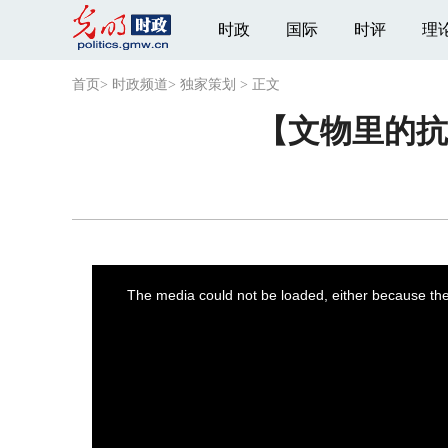
时政
国际
时评
理
首页
>
时政频道
>
独家策划
>
正文
【文物里的抗
This
is
a
The media could not be loaded, either because the 
modal
window.