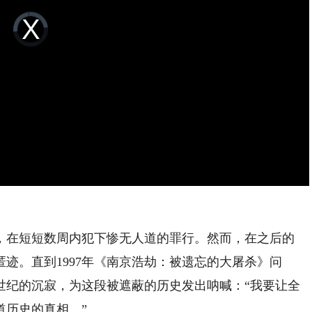
Video
Player
is
loading.
京，在短短数周内犯下惨无人道的罪行。然而，在之后的
迹。直到1997年《南京浩劫：被遗忘的大屠杀》问
世纪的沉寂，为这段被遮蔽的历史发出呐喊：“我要让全
道历史的真相。”