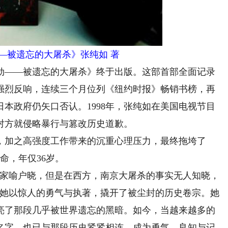
被遗忘的大屠杀》张纯如 著
劫——被遗忘的大屠杀》终于出版。这部首部全面记录
强烈反响，连续三个月位列《纽约时报》畅销书榜，再
日本政府仍矢口否认。1998年，张纯如在美国电视节目
对方就侵略暴行与篡改历史道歉。
加之高强度工作带来的沉重心理压力，最终拖垮了
生命，年仅36岁。
家喻户晓，但是在西方，南京大屠杀的事实无人知晓，
”她以惊人的勇气与执著，撬开了被尘封的历史卷宗。她
亮了那段几乎被世界遗忘的黑暗。如今，当越来越多的
名字，也已与那段历史紧紧相连，成为勇气、良知与记