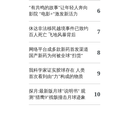
"有共鸣的故事"让年轻人奔向
6
影院
"电影+"激发新活力
休达非法移民越境事件已致约
7
百人死亡
飞地风暴背后
网络平台成多款新药首发渠道
8
国产新药为何被全球"扫货"
我科学家证实胶球存在 人类
9
首次看到由“力”构成的物质
探月:最新版月球"说明书"
观
10
测"猎鹰9"残骸撞击月球迹象