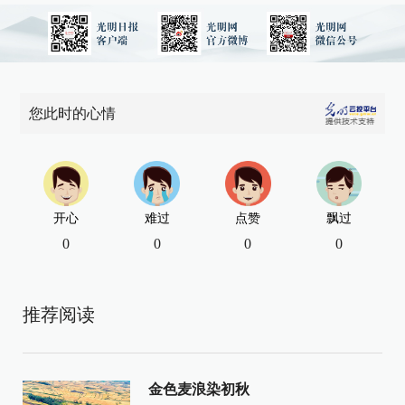
您此时的心情
开心
难过
点赞
飘过
0
0
0
0
推荐阅读
金色麦浪染初秋