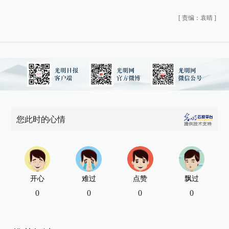
[
责编：袁晴
]
您此时的心情
开心
难过
点赞
飘过
0
0
0
0