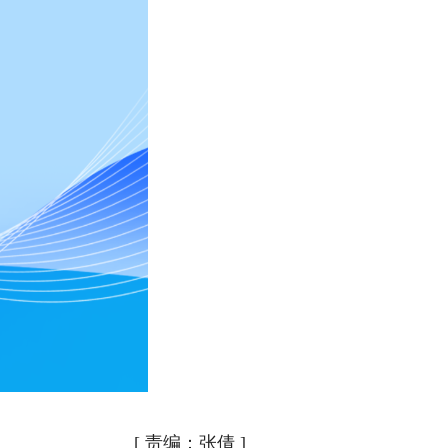
[
责编：张倩
]