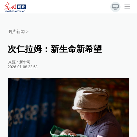
图片新闻
>
次仁拉姆：新生命新希望
来源：
新华网
2026-01-08 22:58