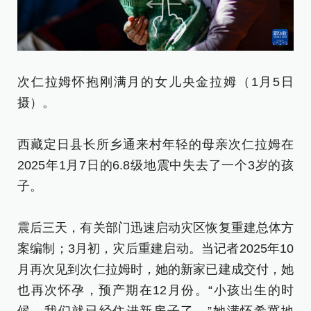
次仁拉姆怀抱刚满月的女儿央金拉姆（1月5日
次
摄）。
摄
西藏定日县长所乡通来村年轻的母亲次仁拉姆在
新
2025年1月7日的6.8级地震中失去了一个3岁的孩
[责
子。
震后三天，有关部门迅速启动灾区恢复重建总体方
案编制；3月初，灾后重建启动。当记者2025年10
月再次见到次仁拉姆时，她的新家已建成交付，她
也再次怀孕，预产期在12月份。“小孩出生的时