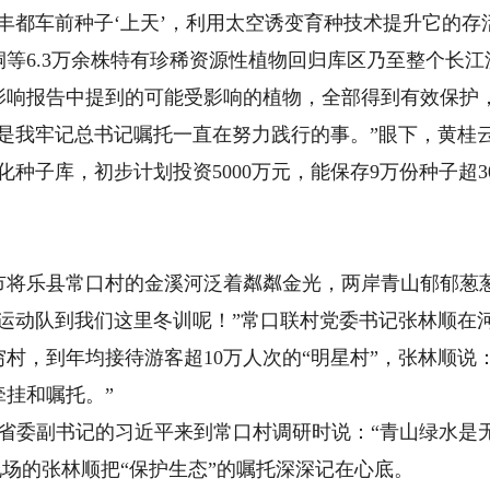
0粒丰都车前种子‘上天’，利用太空诱变育种技术提升它的
等6.3万余株特有珍稀资源性植物回归库区乃至整个长
影响报告中提到的可能受影响的植物，全部得到有效保护
我牢记总书记嘱托一直在努力践行的事。”眼下，黄桂
化种子库，初步计划投资5000万元，能保存9万份种子超
乐县常口村的金溪河泛着粼粼金光，两岸青山郁郁葱葱
动队到我们这里冬训呢！”常口联村党委书记张林顺在
，到年均接待游客超10万人次的“明星村”，张林顺说：
牵挂和嘱托。”
省委副书记的习近平来到常口村调研时说：“青山绿水是
现场的张林顺把“保护生态”的嘱托深深记在心底。