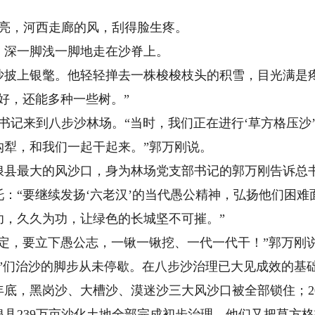
亮，河西走廊的风，刮得脸生疼。
深一脚浅一脚地走在沙脊上。
上银氅。他轻轻掸去一株梭梭枝头的积雪，目光满是疼
好，还能多种一些树。”
总书记来到八步沙林场。“当时，我们正在进行‘草方格压沙
沟犁，和我们一起干起来。”郭万刚说。
最大的风沙口，身为林场党支部书记的郭万刚告诉总书
托：“要继续发扬‘六老汉’的当代愚公精神，弘扬他们困
功，久久为功，让绿色的长城坚不可摧。”
，要立下愚公志，一锹一锹挖、一代一代干！”郭万刚
们治沙的脚步从未停歇。在八步沙治理已大见成效的基
年底，黑岗沙、大槽沙、漠迷沙三大风沙口被全部锁住；202
古浪县239万亩沙化土地全部完成初步治理，他们又把草方