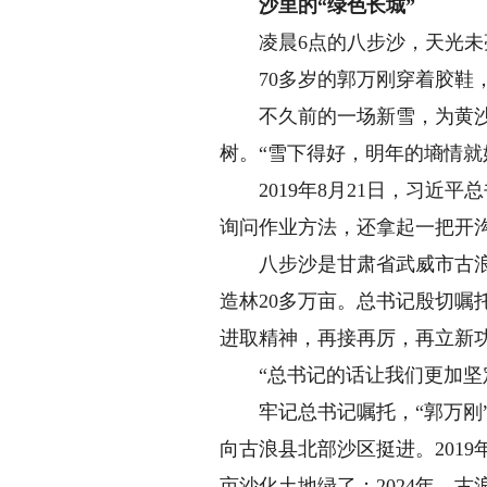
沙里的“绿色长城”
凌晨6点的八步沙，天光未
70多岁的郭万刚穿着胶鞋，
不久前的一场新雪，为黄沙披
树。“雪下得好，明年的墒情就
2019年8月21日，习近平
询问作业方法，还拿起一把开
八步沙是甘肃省武威市古浪县
造林20多万亩。总书记殷切嘱
进取精神，再接再厉，再立新
“总书记的话让我们更加坚定
牢记总书记嘱托，“郭万刚”
向古浪县北部沙区挺进。2019
亩沙化土地绿了；2024年，