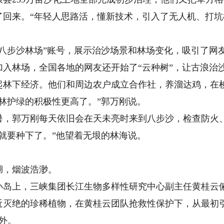
来。“年轻人思路活，懂新技术，引入了无人机、打坑
步沙林场”账号，展示治沙场景和林场变化，吸引了网
入林场，全国各地的网友还开始了“云种树”，让古浪治沙
下经济。他们和周边农户成立合作社，养溜达鸡，在梭
林护绿的积极性更高了。”郭万刚说。
郭万刚每天依旧会在天未亮时来到八步沙，检查防火、
要种下了。”他望着无垠的林海说。
，烟波浩渺。
上，三峡集团长江生物多样性研究中心副主任黄桂云俯
近灭绝的珍稀植物，在黄桂云团队抢救性保护下，从最初引
野外。