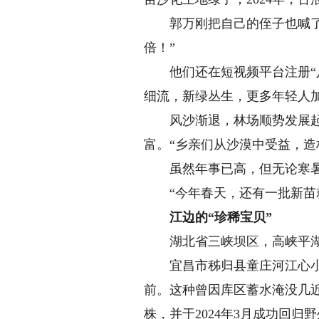
郭万刚把自己的侄子也喊了回
倍！”
他们还在短视频平台注册“八
细流，新绿丛生，更多年轻人加
风沙渐退，林场顺势发展起林
富。“乡亲们从沙漠中受益，造
虽然年事已高，但无论寒暑，
“今年春天，还有一批新苗就
江边的“珍稀宝贝”
湖北省三峡坝区，高峡平湖
宜昌市秭归县童庄河江心小岛
前。这种曾因库区蓄水淹没几
株，并于2024年3月成功回归