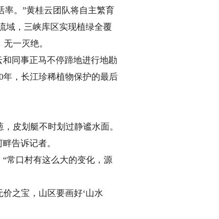
存活率。”黄桂云团队将自主繁育
江流域，三峡库区实现植绿全覆
，无一灭绝。
云和同事正马不停蹄地进行地勘
30年，长江珍稀植物保护的最后
，皮划艇不时划过静谧水面。
河畔告诉记者。
“常口村有这么大的变化，源
无价之宝，山区要画好‘山水