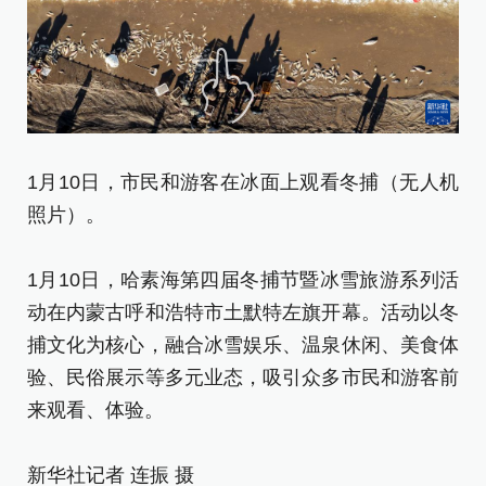
1
1月10日，市民和游客在冰面上观看冬捕（无人机
照
照片）。
1
1月10日，哈素海第四届冬捕节暨冰雪旅游系列活
动
动在内蒙古呼和浩特市土默特左旗开幕。活动以冬
捕
捕文化为核心，融合冰雪娱乐、温泉休闲、美食体
验
验、民俗展示等多元业态，吸引众多市民和游客前
来
来观看、体验。
新
新华社记者 连振 摄