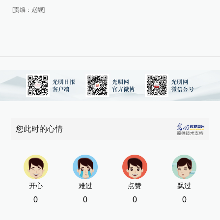
[责
[责编：赵靓]
您此时的心情
开心
难过
点赞
飘过
0
0
0
0