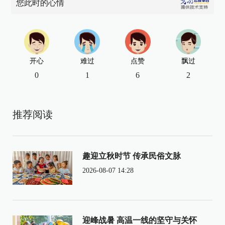
您此时的心情
开心
难过
点赞
飘过
0
1
6
2
推荐阅读
趣迎立秋时节 传承民俗文脉
2026-08-07 14:28
迎峰战暑 高温一线的坚守与关怀