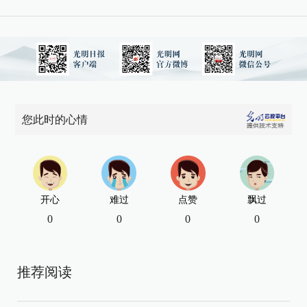
您此时的心情
开心
难过
点赞
飘过
0
0
0
0
推荐阅读