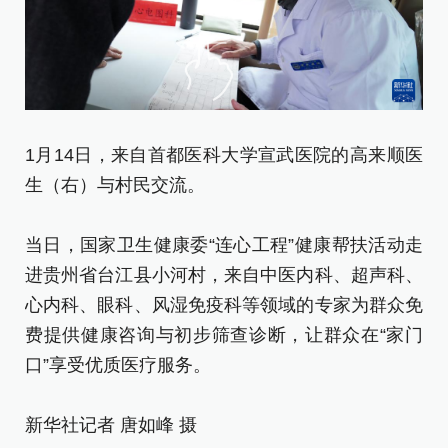
1
1月14日，来自首都医科大学宣武医院的高来顺医
平
生（右）与村民交流。
当
当日，国家卫生健康委“连心工程”健康帮扶活动走
进
进贵州省台江县小河村，来自中医内科、超声科、
心
心内科、眼科、风湿免疫科等领域的专家为群众免
费
费提供健康咨询与初步筛查诊断，让群众在“家门
口
口”享受优质医疗服务。
新
新华社记者 唐如峰 摄