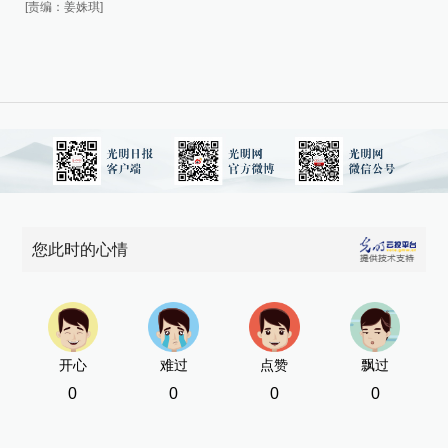
[责
[责编：姜姝琪]
您此时的心情
开心
难过
点赞
飘过
0
0
0
0